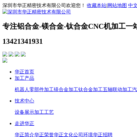
深圳市华正精密技术有限公司欢迎您！
收藏本站
|
网站地图
中
专注铝合金-镁合金-钛合金CNC机加工一
13421341931
华正首页
加工产品
机器人零部件加工
镁合金加工
钛合金加工
五轴联动加工
汽
技术中心
设备展示
加工工艺
走进华正
华正简介
华正荣誉
华正文化
公司环境
华正招聘