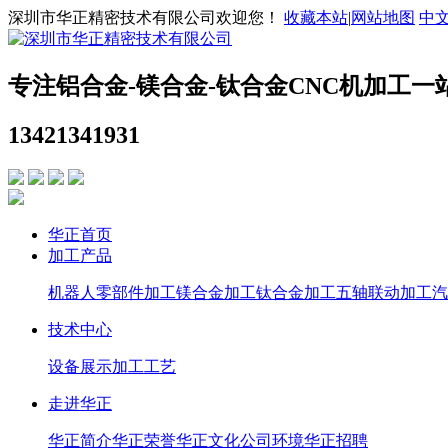
深圳市华正精密技术有限公司欢迎您！
收藏本站
|
网站地图
中
专注铝合金-镁合金-钛合金CNC机加工一
13421341931
华正首页
加工产品
机器人零部件加工
镁合金加工
钛合金加工
五轴联动加工
汽
技术中心
设备展示
加工工艺
走进华正
华正简介
华正荣誉
华正文化
公司环境
华正招聘