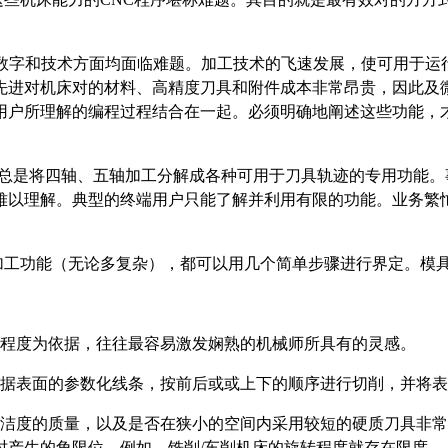
字和技术方面均面临难题。加工技术的飞速发展，使可用于运行
先进对机床对的材料、高精度刀具和附件成本非常昂贵，因此及
用户所理解的编程过程结合在一起。必须明确地阐述这些功能，
商总是将四轴、五轴加工分解成各种可用于刀具轨迹的专用功能。
以理解。典型的终端用户只能了解并利用有限的功能。业务繁忙
。
工功能（无论多复杂），都可以用几个简单步骤进行界定。模具
杂程度为依据，往往最容易激发娴熟的机械师所具有的灵感。
根据表面的参数化线条，按前后或或上下的顺序进行切削，并将
光洁度的质量，以及是否在狭小的空间内采用较短的硬质刀具非
时产生的角限位。例如，铣削/车削机床的旋转程度就存在限度。