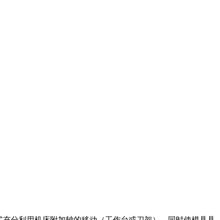
式充分利用机床附加轴的移动（工作台或刀架），同时使模具具