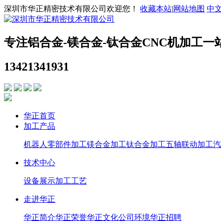
深圳市华正精密技术有限公司欢迎您！
收藏本站
|
网站地图
中
专注铝合金-镁合金-钛合金CNC机加工一
13421341931
华正首页
加工产品
机器人零部件加工
镁合金加工
钛合金加工
五轴联动加工
汽
技术中心
设备展示
加工工艺
走进华正
华正简介
华正荣誉
华正文化
公司环境
华正招聘